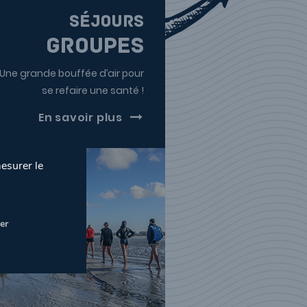
séjours
Groupes
Une grande bouffée d’air pour
se refaire une santé !
En savoir plus
mesurer le
er