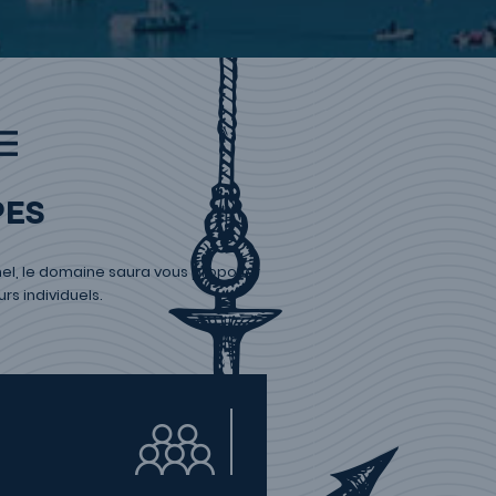
pes
éhel, le domaine saura vous proposer
rs individuels.