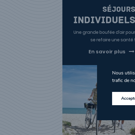
séjour
Individuel
Une grande boufée d’air pou
se refaire une santé 
En savoir plus
Nous utili
trafic de no
Accept