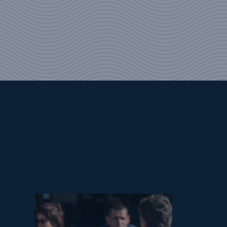
bateau). Retour par la côte de
Goëlo, Pai
Quay-Portrieux
.
Dîner de gala avec fruit de mer
J 7 – DÉPART LE MATIN, APRÈS L