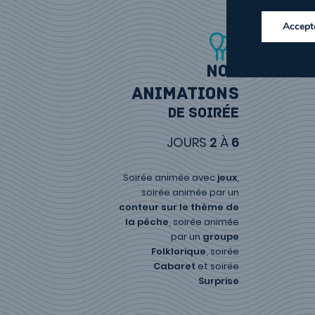
Pièce d’identité obligatoire
Accept
MATINÉE
Visite des
enclos paroissiaux
de Guimili
Déjeuner au restaurant
Nos
animations
APRÈS-MIDI
À bord d’une vedette, découverte de la
r
de soirée
l’arsenal (visite possible) et
Crozon
.
JOURS
2
À
6
J 4
MATINÉE
Soirée animée avec
jeux
,
Visite de
Dinan
, célèbre cité médiévale : l
soirée animée par un
le Jardin anglais, le Jerzual, le port.
conteur sur le thème de
Déjeuner à Rennes, au restaurant La Petite
la pêche
, soirée animée
par un
groupe
APRÈS-MIDI
Folklorique
, soirée
Visite guidée du
Parlement de Bretagne
Cabaret
et soirée
libre dans la vieille ville avec ses maiso
Surprise
commerçantes.