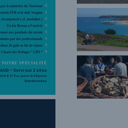
 par le ministère du Tourisme
enciés FFR et le club Vosgien
 récompensée ( cf. modalités )
Un kir Breton à l’arrivée
jeuner aux produits du terroir
nimées par des professionnels
dîner de gala en fin de séjour
a Charte des Refuges “ LPO ”
NOTRE SPÉCIALITÉ
UD – Servi sur 2 sites
ente &
pour le Séjours
15 Pers.
Randonnées